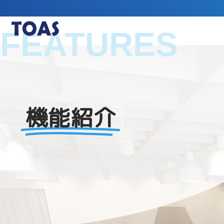
内
容
を
FEATURES
ス
キ
ッ
プ
機能紹介