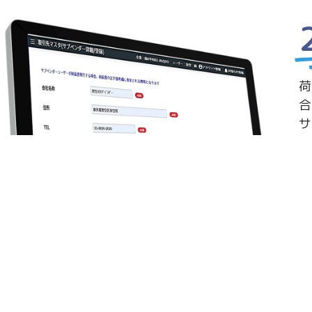
荷
合
サ
発