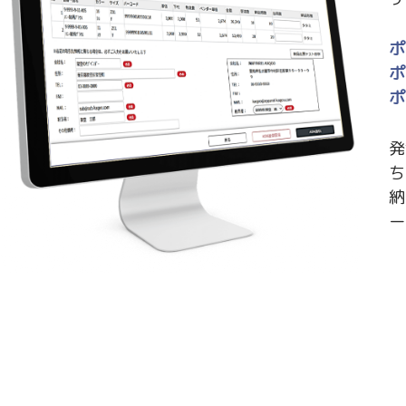
ポ
ポ
ポ
発
ち
納
ー